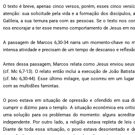
O texto é breve, apenas cinco versos, porém, esses cinco vers
atenção: sua solicitude pela vida e a formação dos discípulo
Galileia, a sua ternura para com as pessoas. Se o texto nos co
nos encorajar a ter esse mesmo comportamento de Jesus em n
A passagem de Marcos 6,30-34 narra um momento-chave no min
intensa atividade e precisam de um tempo de descanso e reflexã
Antes dessa passagem, Marcos relata como Jesus enviou seus d
(cf. Mc 6,7-13). O relato então inclui a execução de João Batista
(cf. Mc 6,30-44). Esse último milagre, que ocorreu em um luga
com as multidões famintas.
O povo estava em situação de opressão e ofendido em sua di
cumprir o dízimo para o templo. A situação econômica era crític
uma solução para os problemas do momento: alguns acreditav
independente. Por outro lado, a religião estava repleta de lei
Diante de toda essa situação, o povo estava desorientado e 