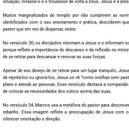
situação, livrasse-o e o trouxesse de volta a Deus. Jesus é a 
Muitos marginalizados do templo por não cumprirem as norma
identificados com o seu ensinamento e prática, descobrem qu
pastor que em vez de dispersar, reúne.
No versículo 30, os discípulos retornam a Jesus e o informam 
porque reflete a importância do descanso e da reflexão no mini
de se retirar para descansar e renovar as suas forças.
Apesar de seu desejo de se retirar para um lugar tranquilo, Jes
de rejeitá-los ou ignorá-los, Jesus os vê “como ovelhas sem p
plano e atende as pessoas. Esse versículo destaca a compaixão
de colocar as necessidades dos outros acima das suas.
No versículo 34, Marcos usa a metáfora do pastor para descrever
rebanho. Essa imagem reflete a preocupação de Jesus com o b
oferecer orientação e direção.