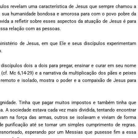
ículos revelam uma característica de Jesus que sempre chamou a
s, a sua humanidade bondosa e amorosa para com o povo pobre da
nvida a refletir sobre esses aspectos da atuação de Jesus é para
ossa relação com as pessoas.
istério de Jesus, em que Ele e seus discípulos experimentam
o.
iscípulos dois a dois para pregar, ensinar e curar em seu nome
 (cf. Mc 6,14-29) e a narrativa da multiplicação dos pães e peixes
r remoto e isolado, mostra o poder e a compaixão de Jesus para
gnidade. Tinha que pagar muitos impostos e também tinha que
a. A sociedade estava cada vez mais dividida, tentando encontrar
am na força das armas, outros se isolavam e viviam de forma
s de purificação até se tornar um simples cumprimento de regras.
desnorteado, esperando por um Messias que pusesse fim a essa