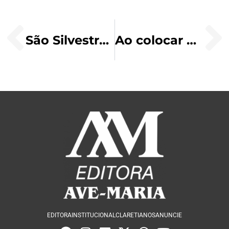
São Silvestre (†335)
Ao colocar o Menino Jesus no Presépio, reze em família
EDITORA
INSTITUCIONAL
CLARETIANOS
ANUNCIE