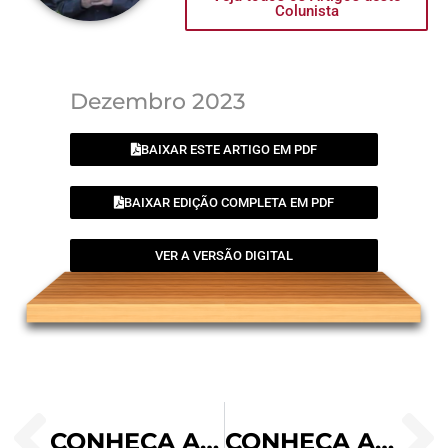
Colunista
Dezembro 2023
BAIXAR ESTE ARTIGO EM PDF
BAIXAR EDIÇÃO COMPLETA EM PDF
VER A VERSÃO DIGITAL
CONHEÇA A MÉDICA QUE LÊ UM POEMA DE SANTA TERESA DE ÁVILA AOS PACIENTES | “TER UM FILHO NOS BRAÇOS É UM MILAGRE” | MENDIGO QUE ATENDEU A CONFISSÃO DE SÃO JOÃO PAULO II
CONHEÇA A ORAÇÃO DO ADVENTO ENSINADA PELO PAPA FRANCISCO