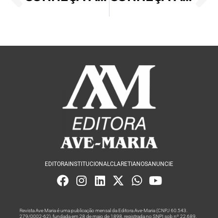
EDITORA
INSTITUCIONAL
CLARETIANOS
ANUNCIE
Revista Ave Maria é uma publicação mensal da Editora Ave-Maria (CNPJ 60.543.
279/0002-62), fundada em 28 de maio de 1898, registrada no SNPI sob nº 22.689,