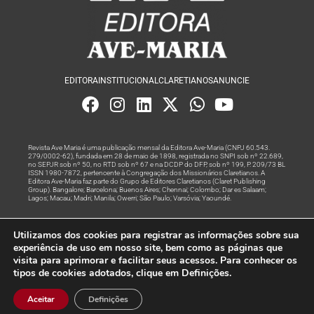
EDITORA
INSTITUCIONAL
CLARETIANOS
ANUNCIE
Revista Ave Maria é uma publicação mensal da Editora Ave-Maria (CNPJ 60.543.
279/0002-62), fundada em 28 de maio de 1898, registrada no SNPI sob nº 22.689,
no SEPJR sob nº 50, no RTD sob nº 67 e na DCDP do DFP, sob nº 199, P. 209/73 BL
ISSN 1980-7872, pertencente à Congregação dos Missionários Claretianos. A
Editora Ave-Maria faz parte do Grupo de Editores Claretianos (Claret Publishing
Group). Bangalore; Barcelona; Buenos Aires; Chennai; Colombo; Dar es Salaam;
Lagos; Macau; Madri; Manila; Owerri; São Paulo; Varsóvia; Yaoundé.
Produção editorial e marketing digital feito com
por Grupo A
Utilizamos dos cookies para registrar as informações sobre sua
Rede
experiência de uso em nosso site, bem como as páginas que
visita para aprimorar e facilitar seus acessos. Para conhecer os
© Todos os Direitos Reservados
tipos de cookies adotados, clique em Definições.
Aceitar
Definições