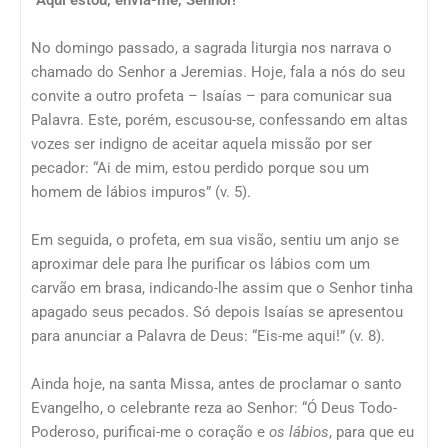
“Aqui estou, envia-me, Senhor!”
No domingo passado, a sagrada liturgia nos narrava o
chamado do Senhor a Jeremias. Hoje, fala a nós do seu
convite a outro profeta – Isaías – para comunicar sua
Palavra. Este, porém, escusou-se, confessando em altas
vozes ser indigno de aceitar aquela missão por ser
pecador: “Ai de mim, estou perdido porque sou um
homem de lábios impuros” (v. 5).
Em seguida, o profeta, em sua visão, sentiu um anjo se
aproximar dele para lhe purificar os lábios com um
carvão em brasa, indicando-lhe assim que o Senhor tinha
apagado seus pecados. Só depois Isaías se apresentou
para anunciar a Palavra de Deus: “Eis-me aqui!” (v. 8).
Ainda hoje, na santa Missa, antes de proclamar o santo
Evangelho, o celebrante reza ao Senhor: “Ó Deus Todo-
Poderoso, purificai-me o coração e
os lábios
, para que eu