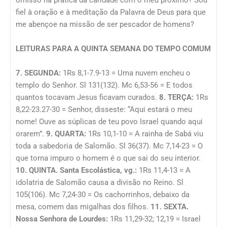
omisso na prática da caridade com o meu próximo? Sou
fiel à oração e à meditação da Palavra de Deus para que
me abençoe na missão de ser pescador de homens?
LEITURAS PARA A QUINTA SEMANA DO TEMPO COMUM
7. SEGUNDA:
1Rs 8,1-7.9-13 = Uma nuvem encheu o
templo do Senhor. Sl 131(132). Mc 6,53-56 = E todos
quantos tocavam Jesus ficavam curados.
8. TERÇA:
1Rs
8,22-23.27-30 = Senhor, disseste: “Aqui estará o meu
nome! Ouve as súplicas de teu povo Israel quando aqui
orarem”.
9. QUARTA:
1Rs 10,1-10 = A rainha de Sabá viu
toda a sabedoria de Salomão. Sl 36(37). Mc 7,14-23 = O
que torna impuro o homem é o que sai do seu interior.
10. QUINTA. Santa Escolástica, vg.:
1Rs 11,4-13 = A
idolatria de Salomão causa a divisão no Reino. Sl
105(106). Mc 7,24-30 = Os cachorrinhos, debaixo da
mesa, comem das migalhas dos filhos.
11. SEXTA.
Nossa Senhora de Lourdes:
1Rs 11,29-32; 12,19 = Israel