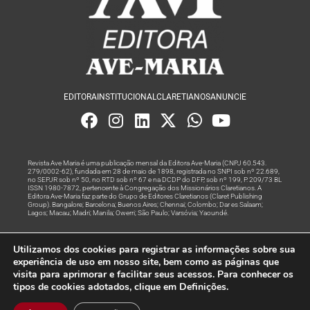
EDITORA
INSTITUCIONAL
CLARETIANOS
ANUNCIE
Revista Ave Maria é uma publicação mensal da Editora Ave-Maria (CNPJ 60.543.
279/0002-62), fundada em 28 de maio de 1898, registrada no SNPI sob nº 22.689,
no SEPJR sob nº 50, no RTD sob nº 67 e na DCDP do DFP, sob nº 199, P. 209/73 BL
ISSN 1980-7872, pertencente à Congregação dos Missionários Claretianos. A
Editora Ave-Maria faz parte do Grupo de Editores Claretianos (Claret Publishing
Group). Bangalore; Barcelona; Buenos Aires; Chennai; Colombo; Dar es Salaam;
Lagos; Macau; Madri; Manila; Owerri; São Paulo; Varsóvia; Yaoundé.
Produção editorial e marketing digital feito com
por Grupo A
Utilizamos dos cookies para registrar as informações sobre sua
Rede
experiência de uso em nosso site, bem como as páginas que
visita para aprimorar e facilitar seus acessos. Para conhecer os
© Todos os Direitos Reservados
tipos de cookies adotados, clique em Definições.