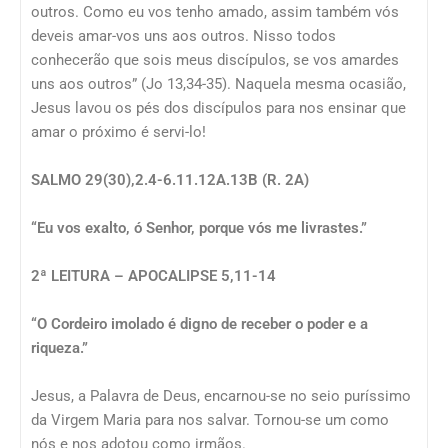
outros. Como eu vos tenho amado, assim também vós
deveis amar-vos uns aos outros. Nisso todos
conhecerão que sois meus discípulos, se vos amardes
uns aos outros” (Jo 13,34-35). Naquela mesma ocasião,
Jesus lavou os pés dos discípulos para nos ensinar que
amar o próximo é servi-lo!
SALMO 29(30),2.4-6.11.12A.13B (R. 2A)
“Eu vos exalto, ó Senhor, porque vós me livrastes.”
2ª LEITURA – APOCALIPSE 5,11-14
“O Cordeiro imolado é digno de receber o poder e a
riqueza.”
Jesus, a Palavra de Deus, encarnou-se no seio puríssimo
da Virgem Maria para nos salvar. Tornou-se um como
nós e nos adotou como irmãos.