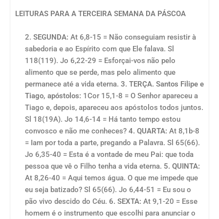
LEITURAS PARA A TERCEIRA SEMANA DA PÁSCOA
SEGUNDA:
At 6,8-15 = Não conseguiam resistir à
sabedoria e ao Espírito com que Ele falava. Sl
118(119). Jo 6,22-29 = Esforçai-vos não pelo
alimento que se perde, mas pelo alimento que
permanece até a vida eterna.
3. TERÇA. Santos Filipe e
Tiago, apóstolos:
1Cor 15,1-8 = O Senhor apareceu a
Tiago e, depois, apareceu aos apóstolos todos juntos.
Sl 18(19A). Jo 14,6-14 = Há tanto tempo estou
convosco e não me conheces?
4. QUARTA:
At 8,1b-8
= Iam por toda a parte, pregando a Palavra. Sl 65(66).
Jo 6,35-40 = Esta é a vontade de meu Pai: que toda
pessoa que vê o Filho tenha a vida eterna.
5. QUINTA:
At 8,26-40 = Aqui temos água. O que me impede que
eu seja batizado? Sl 65(66). Jo 6,44-51 = Eu sou o
pão vivo descido do Céu.
6. SEXTA:
At 9,1-20 = Esse
homem é o instrumento que escolhi para anunciar o