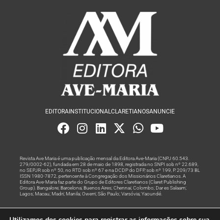
EDITORA
INSTITUCIONAL
CLARETIANOS
ANUNCIE
Revista Ave Maria é uma publicação mensal da Editora Ave-Maria (CNPJ 60.543.
279/0002-62), fundada em 28 de maio de 1898, registrada no SNPI sob nº 22.689,
no SEPJR sob nº 50, no RTD sob nº 67 e na DCDP do DFP, sob nº 199, P. 209/73 BL
ISSN 1980-7872, pertencente à Congregação dos Missionários Claretianos. A
Editora Ave-Maria faz parte do Grupo de Editores Claretianos (Claret Publishing
Group). Bangalore; Barcelona; Buenos Aires; Chennai; Colombo; Dar es Salaam;
Lagos; Macau; Madri; Manila; Owerri; São Paulo; Varsóvia; Yaoundé.
Produção editorial e marketing digital feito com
por Grupo A
Utilizamos dos cookies para registrar as informações sobre sua