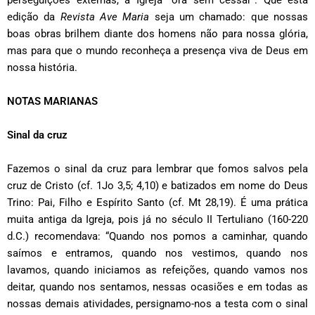
perseguições externas, a Igreja “ora sem cessar”. Que esta
edição da
Revista Ave Maria
seja um chamado: que nossas
boas obras brilhem diante dos homens não para nossa glória,
mas para que o mundo reconheça a presença viva de Deus em
nossa história.
NOTAS MARIANAS
Sinal da cruz
Fazemos o sinal da cruz para lembrar que fomos salvos pela
cruz de Cristo (cf. 1Jo 3,5; 4,10) e batizados em nome do Deus
Trino: Pai, Filho e Espírito Santo (cf. Mt 28,19). É uma prática
muita antiga da Igreja, pois já no século II Tertuliano (160-220
d.C.) recomendava: “Quando nos pomos a caminhar, quando
saímos e entramos, quando nos vestimos, quando nos
lavamos, quando iniciamos as refeições, quando vamos nos
deitar, quando nos sentamos, nessas ocasiões e em todas as
nossas demais atividades, persignamo-nos a testa com o sinal