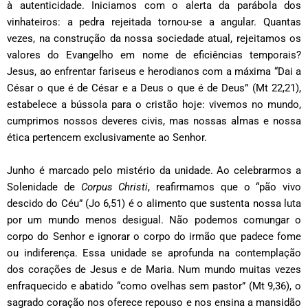
à autenticidade. Iniciamos com o alerta da parábola dos
vinhateiros: a pedra rejeitada tornou-se a angular. Quantas
vezes, na construção da nossa sociedade atual, rejeitamos os
valores do Evangelho em nome de eficiências temporais?
Jesus, ao enfrentar fariseus e herodianos com a máxima “Dai a
César o que é de César e a Deus o que é de Deus” (Mt 22,21),
estabelece a bússola para o cristão hoje: vivemos no mundo,
cumprimos nossos deveres civis, mas nossas almas e nossa
ética pertencem exclusivamente ao Senhor.
Junho é marcado pelo mistério da unidade. Ao celebrarmos a
Solenidade de
Corpus Christi
, reafirmamos que o “pão vivo
descido do Céu” (Jo 6,51) é o alimento que sustenta nossa luta
por um mundo menos desigual. Não podemos comungar o
corpo do Senhor e ignorar o corpo do irmão que padece fome
ou indiferença. Essa unidade se aprofunda na contemplação
dos corações de Jesus e de Maria. Num mundo muitas vezes
enfraquecido e abatido “como ovelhas sem pastor” (Mt 9,36), o
sagrado coração nos oferece repouso e nos ensina a mansidão