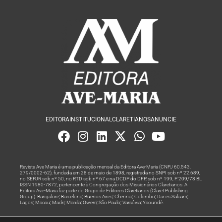
EDITORA
INSTITUCIONAL
CLARETIANOS
ANUNCIE
Revista Ave Maria é uma publicação mensal da Editora Ave-Maria (CNPJ 60.543.
279/0002-62), fundada em 28 de maio de 1898, registrada no SNPI sob nº 22.689,
no SEPJR sob nº 50, no RTD sob nº 67 e na DCDP do DFP, sob nº 199, P. 209/73 BL
ISSN 1980-7872, pertencente à Congregação dos Missionários Claretianos. A
Editora Ave-Maria faz parte do Grupo de Editores Claretianos (Claret Publishing
Group). Bangalore; Barcelona; Buenos Aires; Chennai; Colombo; Dar es Salaam;
Lagos; Macau; Madri; Manila; Owerri; São Paulo; Varsóvia; Yaoundé.
Produção editorial e marketing digital feito com
por Grupo A