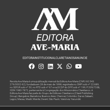
EDITORA
INSTITUCIONAL
CLARETIANOS
ANUNCIE
Revista Ave Maria é uma publicação mensal da Editora Ave-Maria (CNPJ 60.543.
279/0002-62), fundada em 28 de maio de 1898, registrada no SNPI sob nº 22.689,
no SEPJR sob nº 50, no RTD sob nº 67 e na DCDP do DFP, sob nº 199, P. 209/73 BL
ISSN 1980-7872, pertencente à Congregação dos Missionários Claretianos. A
Editora Ave-Maria faz parte do Grupo de Editores Claretianos (Claret Publishing
Group). Bangalore; Barcelona; Buenos Aires; Chennai; Colombo; Dar es Salaam;
Lagos; Macau; Madri; Manila; Owerri; São Paulo; Varsóvia; Yaoundé.
Produção editorial e marketing digital feito com
por Grupo A