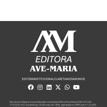
EDITORA
INSTITUCIONAL
CLARETIANOS
ANUNCIE
Revista Ave Maria é uma publicação mensal da Editora Ave-Maria (CNPJ 60.543.
279/0002-62), fundada em 28 de maio de 1898, registrada no SNPI sob nº 22.689,