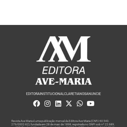
EDITORA
INSTITUCIONAL
CLARETIANOS
ANUNCIE
Revista Ave Maria é uma publicação mensal da Editora Ave-Maria (CNPJ 60.543.
279/0002-62), fundada em 28 de maio de 1898, registrada no SNPI sob nº 22.689,