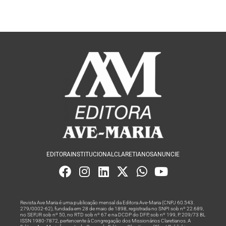
EDITORA
INSTITUCIONAL
CLARETIANOS
ANUNCIE
Revista Ave Maria é uma publicação mensal da Editora Ave-Maria (CNPJ 60.543.
279/0002-62), fundada em 28 de maio de 1898, registrada no SNPI sob nº 22.689,
no SEPJR sob nº 50, no RTD sob nº 67 e na DCDP do DFP, sob nº 199, P. 209/73 BL
ISSN 1980-7872, pertencente à Congregação dos Missionários Claretianos. A