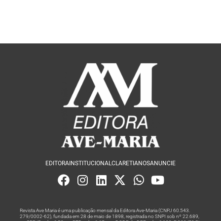
EDITORA
INSTITUCIONAL
CLARETIANOS
ANUNCIE
Revista Ave Maria é uma publicação mensal da Editora Ave-Maria (CNPJ 60.543.
279/0002-62), fundada em 28 de maio de 1898, registrada no SNPI sob nº 22.689,