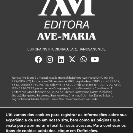
EDITORA
INSTITUCIONAL
CLARETIANOS
ANUNCIE
Revista Ave Maria é uma publicação mensal da Editora Ave-Maria (CNPJ 60.543.
279/0002-62), fundada em 28 de maio de 1898, registrada no SNPI sob nº 22.689,
no SEPJR sob nº 50, no RTD sob nº 67 e na DCDP do DFP, sob nº 199, P. 209/73 BL
ISSN 1980-7872, pertencente à Congregação dos Missionários Claretianos. A
Editora Ave-Maria faz parte do Grupo de Editores Claretianos (Claret Publishing
Group). Bangalore; Barcelona; Buenos Aires; Chennai; Colombo; Dar es Salaam;
Lagos; Macau; Madri; Manila; Owerri; São Paulo; Varsóvia; Yaoundé.
Produção editorial e marketing digital feito com
por Grupo A
Utilizamos dos cookies para registrar as informações sobre sua
Rede
experiência de uso em nosso site, bem como as páginas que
visita para aprimorar e facilitar seus acessos. Para conhecer os
© Todos os Direitos Reservados
tipos de cookies adotados, clique em Definições.