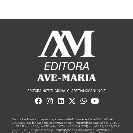
EDITORA
INSTITUCIONAL
CLARETIANOS
ANUNCIE
Revista Ave Maria é uma publicação mensal da Editora Ave-Maria (CNPJ 60.543.
279/0002-62), fundada em 28 de maio de 1898, registrada no SNPI sob nº 22.689,
no SEPJR sob nº 50, no RTD sob nº 67 e na DCDP do DFP, sob nº 199, P. 209/73 BL
ISSN 1980-7872, pertencente à Congregação dos Missionários Claretianos. A