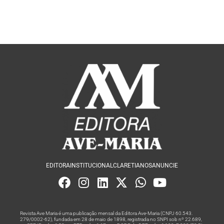
EDITORA
INSTITUCIONAL
CLARETIANOS
ANUNCIE
Revista Ave Maria é uma publicação mensal da Editora Ave-Maria (CNPJ 60.543.
279/0002-62), fundada em 28 de maio de 1898, registrada no SNPI sob nº 22.689,