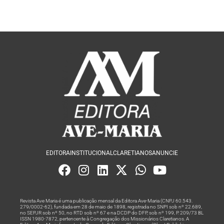
EDITORA
INSTITUCIONAL
CLARETIANOS
ANUNCIE
Revista Ave Maria é uma publicação mensal da Editora Ave-Maria (CNPJ 60.543.
279/0002-62), fundada em 28 de maio de 1898, registrada no SNPI sob nº 22.689,
no SEPJR sob nº 50, no RTD sob nº 67 e na DCDP do DFP, sob nº 199, P. 209/73 BL
ISSN 1980-7872, pertencente à Congregação dos Missionários Claretianos. A