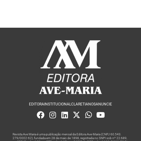
EDITORA
INSTITUCIONAL
CLARETIANOS
ANUNCIE
Revista Ave Maria é uma publicação mensal da Editora Ave-Maria (CNPJ 60.543.
279/0002-62), fundada em 28 de maio de 1898, registrada no SNPI sob nº 22.689,