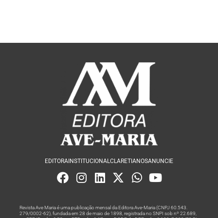
EDITORA
INSTITUCIONAL
CLARETIANOS
ANUNCIE
Revista Ave Maria é uma publicação mensal da Editora Ave-Maria (CNPJ 60.543.
279/0002-62), fundada em 28 de maio de 1898, registrada no SNPI sob nº 22.689,