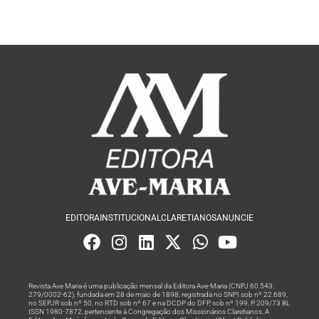
EDITORA
INSTITUCIONAL
CLARETIANOS
ANUNCIE
Revista Ave Maria é uma publicação mensal da Editora Ave-Maria (CNPJ 60.543.
279/0002-62), fundada em 28 de maio de 1898, registrada no SNPI sob nº 22.689,
no SEPJR sob nº 50, no RTD sob nº 67 e na DCDP do DFP, sob nº 199, P. 209/73 BL
ISSN 1980-7872, pertencente à Congregação dos Missionários Claretianos. A