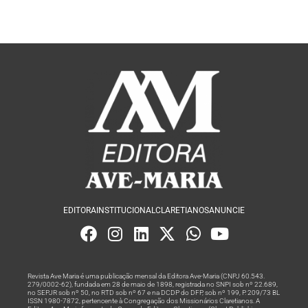
EDITORA
INSTITUCIONAL
CLARETIANOS
ANUNCIE
Revista Ave Maria é uma publicação mensal da Editora Ave-Maria (CNPJ 60.543.
279/0002-62), fundada em 28 de maio de 1898, registrada no SNPI sob nº 22.689,
no SEPJR sob nº 50, no RTD sob nº 67 e na DCDP do DFP, sob nº 199, P. 209/73 BL
ISSN 1980-7872, pertencente à Congregação dos Missionários Claretianos. A