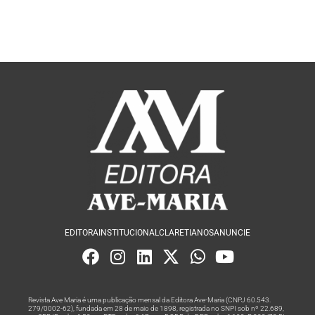
EDITORA
INSTITUCIONAL
CLARETIANOS
ANUNCIE
Revista Ave Maria é uma publicação mensal da Editora Ave-Maria (CNPJ 60.543.
279/0002-62), fundada em 28 de maio de 1898, registrada no SNPI sob nº 22.689,