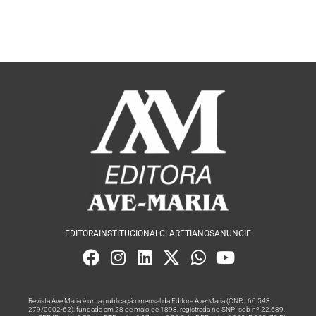
EDITORA
INSTITUCIONAL
CLARETIANOS
ANUNCIE
Revista Ave Maria é uma publicação mensal da Editora Ave-Maria (CNPJ 60.543.
279/0002-62), fundada em 28 de maio de 1898, registrada no SNPI sob nº 22.689,