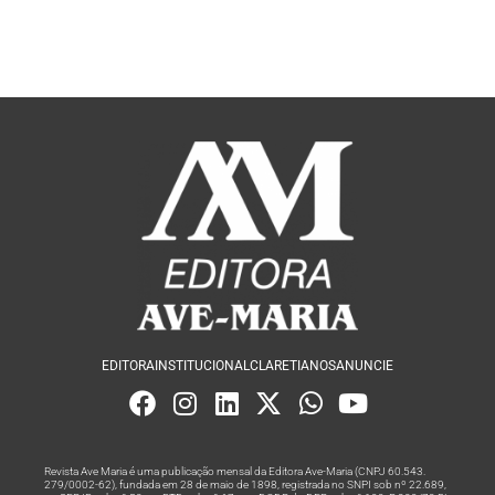
EDITORA
INSTITUCIONAL
CLARETIANOS
ANUNCIE
Revista Ave Maria é uma publicação mensal da Editora Ave-Maria (CNPJ 60.543.
279/0002-62), fundada em 28 de maio de 1898, registrada no SNPI sob nº 22.689,