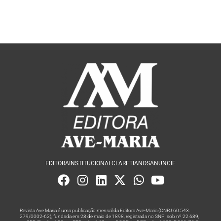
EDITORA
INSTITUCIONAL
CLARETIANOS
ANUNCIE
Revista Ave Maria é uma publicação mensal da Editora Ave-Maria (CNPJ 60.543.
279/0002-62), fundada em 28 de maio de 1898, registrada no SNPI sob nº 22.689,