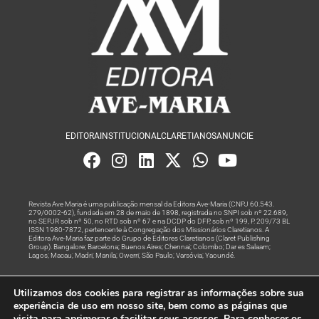
EDITORA
INSTITUCIONAL
CLARETIANOS
ANUNCIE
Revista Ave Maria é uma publicação mensal da Editora Ave-Maria (CNPJ 60.543.
279/0002-62), fundada em 28 de maio de 1898, registrada no SNPI sob nº 22.689,
no SEPJR sob nº 50, no RTD sob nº 67 e na DCDP do DFP, sob nº 199, P. 209/73 BL
ISSN 1980-7872, pertencente à Congregação dos Missionários Claretianos. A
Editora Ave-Maria faz parte do Grupo de Editores Claretianos (Claret Publishing
Group). Bangalore; Barcelona; Buenos Aires; Chennai; Colombo; Dar es Salaam;
Lagos; Macau; Madri; Manila; Owerri; São Paulo; Varsóvia; Yaoundé.
Produção editorial e marketing digital feito com
por Grupo A
Utilizamos dos cookies para registrar as informações sobre sua
Rede
experiência de uso em nosso site, bem como as páginas que
visita para aprimorar e facilitar seus acessos. Para conhecer os
© Todos os Direitos Reservados