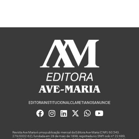
EDITORA
INSTITUCIONAL
CLARETIANOS
ANUNCIE
Revista Ave Maria é uma publicação mensal da Editora Ave-Maria (CNPJ 60.543.
279/0002-62), fundada em 28 de maio de 1898, registrada no SNPI sob nº 22.689,