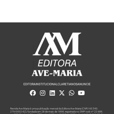
EDITORA
INSTITUCIONAL
CLARETIANOS
ANUNCIE
Revista Ave Maria é uma publicação mensal da Editora Ave-Maria (CNPJ 60.543.
279/0002-62), fundada em 28 de maio de 1898, registrada no SNPI sob nº 22.689,