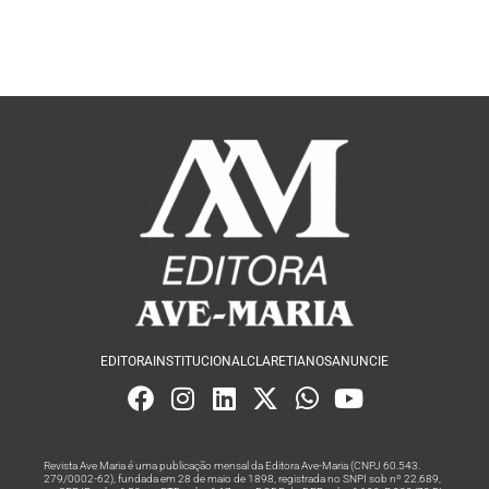
EDITORA
INSTITUCIONAL
CLARETIANOS
ANUNCIE
Revista Ave Maria é uma publicação mensal da Editora Ave-Maria (CNPJ 60.543.
279/0002-62), fundada em 28 de maio de 1898, registrada no SNPI sob nº 22.689,