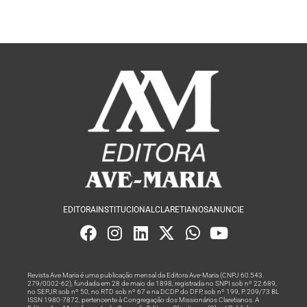
EDITORA
INSTITUCIONAL
CLARETIANOS
ANUNCIE
Revista Ave Maria é uma publicação mensal da Editora Ave-Maria (CNPJ 60.543.
279/0002-62), fundada em 28 de maio de 1898, registrada no SNPI sob nº 22.689,
no SEPJR sob nº 50, no RTD sob nº 67 e na DCDP do DFP, sob nº 199, P. 209/73 BL
ISSN 1980-7872, pertencente à Congregação dos Missionários Claretianos. A