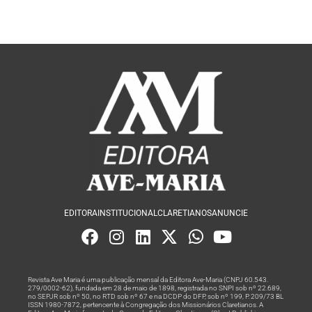
EDITORA
INSTITUCIONAL
CLARETIANOS
ANUNCIE
Revista Ave Maria é uma publicação mensal da Editora Ave-Maria (CNPJ 60.543.
279/0002-62), fundada em 28 de maio de 1898, registrada no SNPI sob nº 22.689,
no SEPJR sob nº 50, no RTD sob nº 67 e na DCDP do DFP, sob nº 199, P. 209/73 BL
ISSN 1980-7872, pertencente à Congregação dos Missionários Claretianos. A