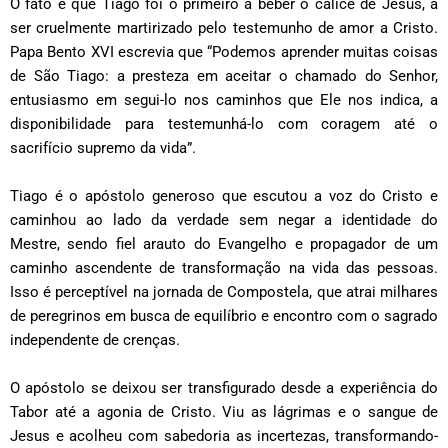
O fato é que Tiago foi o primeiro a beber o cálice de Jesus, a
ser cruelmente martirizado pelo testemunho de amor a Cristo.
Papa Bento XVI escrevia que “Podemos aprender muitas coisas
de São Tiago: a presteza em aceitar o chamado do Senhor,
entusiasmo em segui-lo nos caminhos que Ele nos indica, a
disponibilidade para testemunhá-lo com coragem até o
sacrifício supremo da vida”.
Tiago é o apóstolo generoso que escutou a voz do Cristo e
caminhou ao lado da verdade sem negar a identidade do
Mestre, sendo fiel arauto do Evangelho e propagador de um
caminho ascendente de transformação na vida das pessoas.
Isso é perceptível na jornada de Compostela, que atrai milhares
de peregrinos em busca de equilíbrio e encontro com o sagrado
independente de crenças.
O apóstolo se deixou ser transfigurado desde a experiência do
Tabor até a agonia de Cristo. Viu as lágrimas e o sangue de
Jesus e acolheu com sabedoria as incertezas, transformando-