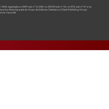
 1898, registrada no SNPI sob nº 22.689, no SEPJR sob nº 50, no RTD sob nº 67 e na
a Ave-Maria faz parte do Grupo de Editores Claretianos (Claret Publishing Group).
rsóvia; Yaoundé.