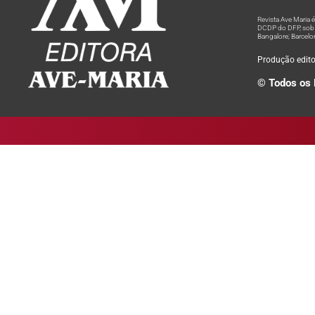
Revista Ave Maria
DCDP do DFP, sob n
Bangalore; Barcelo
Produção editor
© Todos os 