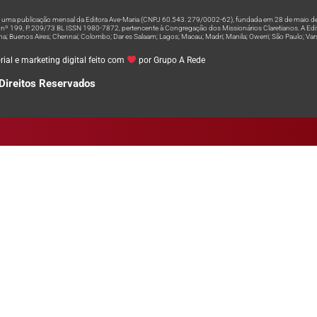
 é uma publicação mensal da Editora Ave-Maria (CNPJ 60.543. 279/0002-62), fundada em 28 de maio de
º 199, P. 209/73 BL ISSN 1980-7872, pertencente à Congregação dos Missionários Claretianos. A Editor
na; Buenos Aires; Chennai; Colombo; Dar es Salaam; Lagos; Macau; Madri; Manila; Owerri; São Paulo; Va
ial e marketing digital feito com
por Grupo A Rede
Direitos Reservados