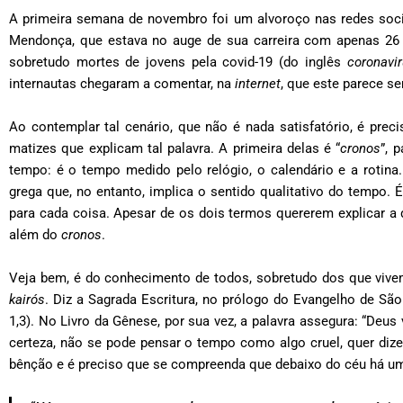
A primeira semana de novembro foi um alvoroço nas redes socia
Mendonça, que estava no auge de sua carreira com apenas 26 
sobretudo mortes de jovens pela covid-19 (do inglês
coronavi
internautas chegaram a comentar, na
internet
, que este parece s
Ao contemplar tal cenário, que não é nada satisfatório, é pre
matizes que explicam tal palavra. A primeira delas é “
cronos
”, 
tempo: é o tempo medido pelo relógio, o calendário e a rotina
grega que, no entanto, implica o sentido qualitativo do tempo
para cada coisa. Apesar de os dois termos quererem explicar
além do
cronos
.
Veja bem, é do conhecimento de todos, sobretudo dos que vive
kairós
. Diz a Sagrada Escritura, no prólogo do Evangelho de São 
1,3). No Livro da Gênese, por sua vez, a palavra assegura: “Deus 
certeza, não se pode pensar o tempo como algo cruel, quer dize
bênção e é preciso que se compreenda que debaixo do céu há um