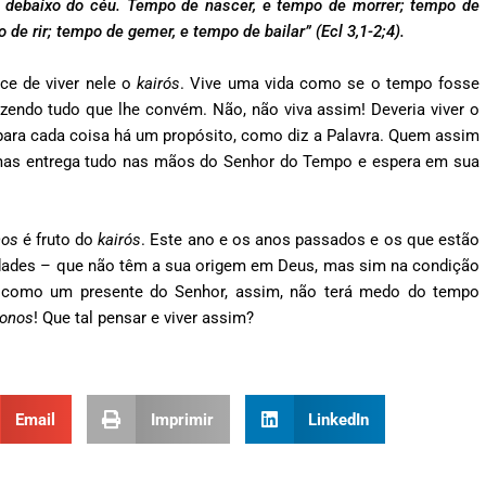
debaixo do céu. Tempo de nascer, e tempo de morrer; tempo de
 de rir; tempo de gemer, e tempo de bailar” (Ecl 3,1-2;4).
e de viver nele o
kairós
. Vive uma vida como se o tempo fosse
zendo tudo que lhe convém. Não, não viva assim! Deveria viver o
para cada coisa há um propósito, como diz a Palavra. Quem assim
 mas entrega tudo nas mãos do Senhor do Tempo e espera em sua
nos
é fruto do
kairós
. Este ano e os anos passados e os que estão
lidades – que não têm a sua origem em Deus, mas sim na condição
a como um presente do Senhor, assim, não terá medo do tempo
ronos
! Que tal pensar e viver assim?
Email
Imprimir
LinkedIn