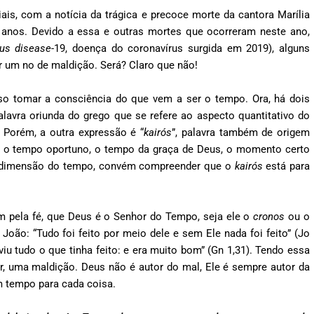
is, com a notícia da trágica e precoce morte da cantora Marília
anos. Devido a essa e outras mortes que ocorreram neste ano,
rus disease
-19, doença do coronavírus surgida em 2019), alguns
er um no de maldição. Será? Claro que não!
ciso tomar a consciência do que vem a ser o tempo. Ora, há dois
palavra oriunda do grego que se refere ao aspecto quantitativo do
. Porém, a outra expressão é “
kairós
”, palavra também de origem
. É o tempo oportuno, o tempo da graça de Deus, o momento certo
 a dimensão do tempo, convém compreender que o
kairós
está para
m pela fé, que Deus é o Senhor do Tempo, seja ele o
cronos
ou o
João: “Tudo foi feito por meio dele e sem Ele nada foi feito” (Jo
viu tudo o que tinha feito: e era muito bom” (Gn 1,31). Tendo essa
r, uma maldição. Deus não é autor do mal, Ele é sempre autor da
 tempo para cada coisa.