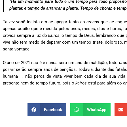
“Há um momento para tudo e um tempo para todo propósito 
plantar, e tempo de arrancar a planta. Tempo de chorar, e tempo
Talvez você insista em se apegar tanto ao
cronos
que se esquec
apenas aquilo que é medido pelos anos, meses, dias e horas, fa
cronos
sempre à luz do
kairós
, o tempo de Deus, lembrando que 
vive não tem medo de deparar com um tempo triste, doloroso,
santa vontade.
O ano de 2021 não é e nunca será um ano de maldição; todo
cro
por vir serão sempre anos de bênçãos. Todavia, diante das fata
humana –, não perca de vista viver bem cada dia de sua vid
presente nem do tempo futuro, pois o
kairós
está para além do
c
Facebook
WhatsApp