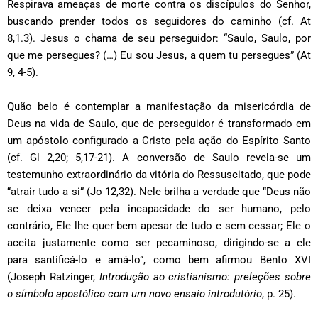
Respirava ameaças de morte contra os discípulos do Senhor,
buscando prender todos os seguidores do caminho (cf. At
8,1.3). Jesus o chama de seu perseguidor: “Saulo, Saulo, por
que me persegues? (…) Eu sou Jesus, a quem tu persegues” (At
9, 4-5).
Quão belo é contemplar a manifestação da misericórdia de
Deus na vida de Saulo, que de perseguidor é transformado em
um apóstolo configurado a Cristo pela ação do Espírito Santo
(cf. Gl 2,20; 5,17-21). A conversão de Saulo revela-se um
testemunho extraordinário da vitória do Ressuscitado, que pode
“atrair tudo a si” (Jo 12,32). Nele brilha a verdade que “Deus não
se deixa vencer pela incapacidade do ser humano, pelo
contrário, Ele lhe quer bem apesar de tudo e sem cessar; Ele o
aceita justamente como ser pecaminoso, dirigindo-se a ele
para santificá-lo e amá-lo”, como bem afirmou Bento XVI
(Joseph Ratzinger,
Introdução ao cristianismo: preleções sobre
o símbolo apostólico com um novo ensaio introdutório
, p. 25).