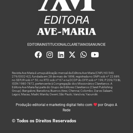
EDITORA
INSTITUCIONAL
CLARETIANOS
ANUNCIE
Revista Ave Maria é uma publicação mensal da Editora Ave-Maria (CNPJ 60.543.
279/0002-62), fundada em 28 de maio de 1898, registrada no SNPI sob nº 22.689,
no SEPJR sob nº 50, no RTD sob nº 67 e na DCDP do DFP, sob nº 199, P. 209/73 BL
ISSN 1980-7872, pertencente à Congregação dos Missionários Claretianos. A
Editora Ave-Maria faz parte do Grupo de Editores Claretianos (Claret Publishing
Group). Bangalore; Barcelona; Buenos Aires; Chennai; Colombo; Dar es Salaam;
Lagos; Macau; Madri; Manila; Owerri; São Paulo; Varsóvia; Yaoundé.
Produção editorial e marketing digital feito com
por Grupo A
Rede
© Todos os Direitos Reservados