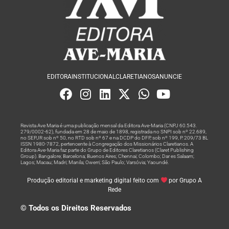
EDITORA
INSTITUCIONAL
CLARETIANOS
ANUNCIE
Revista Ave Maria é uma publicação mensal da Editora Ave-Maria (CNPJ 60.543.
279/0002-62), fundada em 28 de maio de 1898, registrada no SNPI sob nº 22.689,
no SEPJR sob nº 50, no RTD sob nº 67 e na DCDP do DFP, sob nº 199, P. 209/73 BL
ISSN 1980-7872, pertencente à Congregação dos Missionários Claretianos. A
Editora Ave-Maria faz parte do Grupo de Editores Claretianos (Claret Publishing
Group). Bangalore; Barcelona; Buenos Aires; Chennai; Colombo; Dar es Salaam;
Lagos; Macau; Madri; Manila; Owerri; São Paulo; Varsóvia; Yaoundé.
Produção editorial e marketing digital feito com
por Grupo A
Rede
© Todos os Direitos Reservados