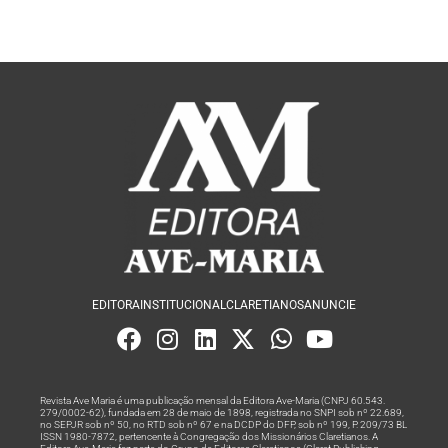
EDITORA
INSTITUCIONAL
CLARETIANOS
ANUNCIE
Revista Ave Maria é uma publicação mensal da Editora Ave-Maria (CNPJ 60.543.
279/0002-62), fundada em 28 de maio de 1898, registrada no SNPI sob nº 22.689,
no SEPJR sob nº 50, no RTD sob nº 67 e na DCDP do DFP, sob nº 199, P. 209/73 BL
ISSN 1980-7872, pertencente à Congregação dos Missionários Claretianos. A