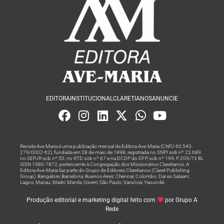
EDITORA
INSTITUCIONAL
CLARETIANOS
ANUNCIE
Revista Ave Maria é uma publicação mensal da Editora Ave-Maria (CNPJ 60.543.
279/0002-62), fundada em 28 de maio de 1898, registrada no SNPI sob nº 22.689,
no SEPJR sob nº 50, no RTD sob nº 67 e na DCDP do DFP, sob nº 199, P. 209/73 BL
ISSN 1980-7872, pertencente à Congregação dos Missionários Claretianos. A
Editora Ave-Maria faz parte do Grupo de Editores Claretianos (Claret Publishing
Group). Bangalore; Barcelona; Buenos Aires; Chennai; Colombo; Dar es Salaam;
Lagos; Macau; Madri; Manila; Owerri; São Paulo; Varsóvia; Yaoundé.
Produção editorial e marketing digital feito com
por Grupo A
Rede