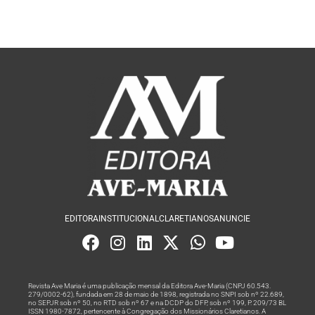
EDITORA
INSTITUCIONAL
CLARETIANOS
ANUNCIE
Revista Ave Maria é uma publicação mensal da Editora Ave-Maria (CNPJ 60.543.
279/0002-62), fundada em 28 de maio de 1898, registrada no SNPI sob nº 22.689,
no SEPJR sob nº 50, no RTD sob nº 67 e na DCDP do DFP, sob nº 199, P. 209/73 BL
ISSN 1980-7872, pertencente à Congregação dos Missionários Claretianos. A