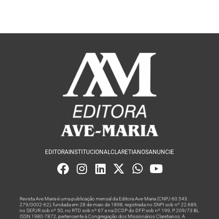
EDITORA
INSTITUCIONAL
CLARETIANOS
ANUNCIE
Revista Ave Maria é uma publicação mensal da Editora Ave-Maria (CNPJ 60.543.
279/0002-62), fundada em 28 de maio de 1898, registrada no SNPI sob nº 22.689,
no SEPJR sob nº 50, no RTD sob nº 67 e na DCDP do DFP, sob nº 199, P. 209/73 BL
ISSN 1980-7872, pertencente à Congregação dos Missionários Claretianos. A