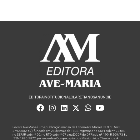
EDITORA
INSTITUCIONAL
CLARETIANOS
ANUNCIE
Revista Ave Maria é uma publicação mensal da Editora Ave-Maria (CNPJ 60.543.
279/0002-62), fundada em 28 de maio de 1898, registrada no SNPI sob nº 22.689,
no SEPJR sob nº 50, no RTD sob nº 67 e na DCDP do DFP, sob nº 199, P. 209/73 BL
ISSN 1980-7872, pertencente à Congregação dos Missionários Claretianos. A