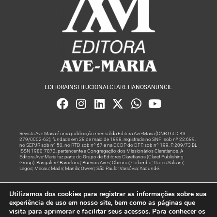
EDITORA
INSTITUCIONAL
CLARETIANOS
ANUNCIE
Revista Ave Maria é uma publicação mensal da Editora Ave-Maria (CNPJ 60.543.
279/0002-62), fundada em 28 de maio de 1898, registrada no SNPI sob nº 22.689,
no SEPJR sob nº 50, no RTD sob nº 67 e na DCDP do DFP, sob nº 199, P. 209/73 BL
ISSN 1980-7872, pertencente à Congregação dos Missionários Claretianos. A
Editora Ave-Maria faz parte do Grupo de Editores Claretianos (Claret Publishing
Group). Bangalore; Barcelona; Buenos Aires; Chennai; Colombo; Dar es Salaam;
Lagos; Macau; Madri; Manila; Owerri; São Paulo; Varsóvia; Yaoundé.
Produção editorial e marketing digital feito com
por Grupo A
Utilizamos dos cookies para registrar as informações sobre sua
Rede
experiência de uso em nosso site, bem como as páginas que
visita para aprimorar e facilitar seus acessos. Para conhecer os
© Todos os Direitos Reservados