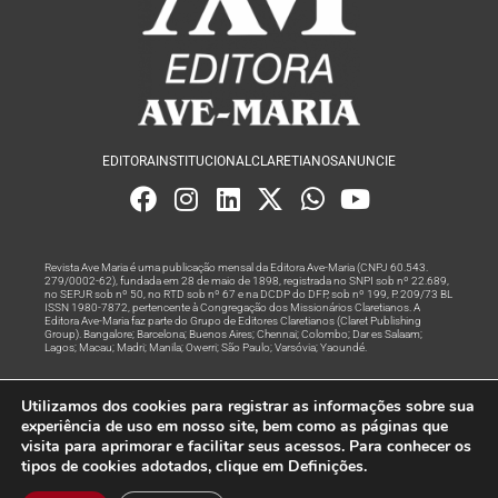
EDITORA
INSTITUCIONAL
CLARETIANOS
ANUNCIE
Revista Ave Maria é uma publicação mensal da Editora Ave-Maria (CNPJ 60.543.
279/0002-62), fundada em 28 de maio de 1898, registrada no SNPI sob nº 22.689,
no SEPJR sob nº 50, no RTD sob nº 67 e na DCDP do DFP, sob nº 199, P. 209/73 BL
ISSN 1980-7872, pertencente à Congregação dos Missionários Claretianos. A
Editora Ave-Maria faz parte do Grupo de Editores Claretianos (Claret Publishing
Group). Bangalore; Barcelona; Buenos Aires; Chennai; Colombo; Dar es Salaam;
Lagos; Macau; Madri; Manila; Owerri; São Paulo; Varsóvia; Yaoundé.
Produção editorial e marketing digital feito com
por Grupo A
Utilizamos dos cookies para registrar as informações sobre sua
Rede
experiência de uso em nosso site, bem como as páginas que
visita para aprimorar e facilitar seus acessos. Para conhecer os
© Todos os Direitos Reservados
tipos de cookies adotados, clique em Definições.