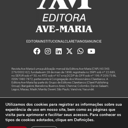
EDITORA
INSTITUCIONAL
CLARETIANOS
ANUNCIE
Revista Ave Maria é uma publicação mensal da Editora Ave-Maria (CNPJ 60.543.
279/0002-62), fundada em 28 de maio de 1898, registrada no SNPI sob nº 22.689,
no SEPJR sob nº 50, no RTD sob nº 67 e na DCDP do DFP, sob nº 199, P. 209/73 BL
ISSN 1980-7872, pertencente à Congregação dos Missionários Claretianos. A
Editora Ave-Maria faz parte do Grupo de Editores Claretianos (Claret Publishing
Group). Bangalore; Barcelona; Buenos Aires; Chennai; Colombo; Dar es Salaam;
Lagos; Macau; Madri; Manila; Owerri; São Paulo; Varsóvia; Yaoundé.
Produção editorial e marketing digital feito com
por Grupo A
Utilizamos dos cookies para registrar as informações sobre sua
Rede
experiência de uso em nosso site, bem como as páginas que
visita para aprimorar e facilitar seus acessos. Para conhecer os
© Todos os Direitos Reservados
tipos de cookies adotados, clique em Definições.