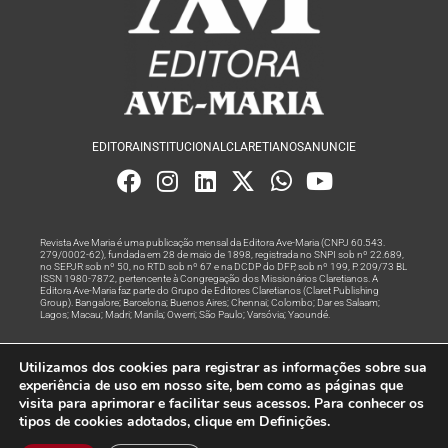
EDITORA
INSTITUCIONAL
CLARETIANOS
ANUNCIE
Revista Ave Maria é uma publicação mensal da Editora Ave-Maria (CNPJ 60.543.
279/0002-62), fundada em 28 de maio de 1898, registrada no SNPI sob nº 22.689,
no SEPJR sob nº 50, no RTD sob nº 67 e na DCDP do DFP, sob nº 199, P. 209/73 BL
ISSN 1980-7872, pertencente à Congregação dos Missionários Claretianos. A
Editora Ave-Maria faz parte do Grupo de Editores Claretianos (Claret Publishing
Group). Bangalore; Barcelona; Buenos Aires; Chennai; Colombo; Dar es Salaam;
Lagos; Macau; Madri; Manila; Owerri; São Paulo; Varsóvia; Yaoundé.
Produção editorial e marketing digital feito com
por Grupo A
Utilizamos dos cookies para registrar as informações sobre sua
Rede
experiência de uso em nosso site, bem como as páginas que
visita para aprimorar e facilitar seus acessos. Para conhecer os
© Todos os Direitos Reservados
tipos de cookies adotados, clique em Definições.