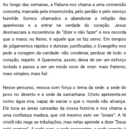
Ao longo das semanas, a Palavra nos chama a uma conversão
concreta, marcada pela misericórdia, pelo perdão e pelo serviço
humilde. Somos chamados a abandonar a religião das
aparências e a entrar na verdade do coração. Jesus
desmascara a incoerência de “dizer e não fazer” e nos recorda
que o maior, no Reino, é aquele que se faz servo. Em tempos
de julgamentos rápidos e durezas justificadas, o Evangelho nos
pede a coragem da caridade: não condenar, perdoar de todo o
coração, repartir. A Quaresma, assim, deixa de ser um esforço
isolado e passa a ser um modo novo de viver: mais fraterno,
mais simples, mais fiel.
Nesse percurso, ressoa com força o tema da sede: a sede do
povo no deserto e a sede da samaritana. Cristo apresenta-se
como água viva, capaz de saciar o que o mundo não alcança.
Ele toca as áreas cansadas da nossa história e nos chama a
uma confiança madura, que crê mesmo sem ver “sinais”. A fé
cristã não nega as tribulações, mas nelas aprende a dizer “Deus
está comigo”. A cada cura, a cada reencontro, a cada convite à