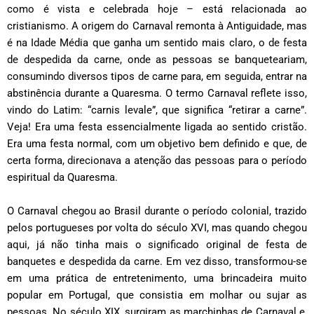
como é vista e celebrada hoje – está relacionada ao
cristianismo. A origem do Carnaval remonta à Antiguidade, mas
é na Idade Média que ganha um sentido mais claro, o de festa
de despedida da carne, onde as pessoas se banqueteariam,
consumindo diversos tipos de carne para, em seguida, entrar na
abstinência durante a Quaresma. O termo Carnaval reflete isso,
vindo do Latim: “carnis levale”, que significa “retirar a carne”.
Veja! Era uma festa essencialmente ligada ao sentido cristão.
Era uma festa normal, com um objetivo bem definido e que, de
certa forma, direcionava a atenção das pessoas para o período
espiritual da Quaresma.
O Carnaval chegou ao Brasil durante o período colonial, trazido
pelos portugueses por volta do século XVI, mas quando chegou
aqui, já não tinha mais o significado original de festa de
banquetes e despedida da carne. Em vez disso, transformou-se
em uma prática de entretenimento, uma brincadeira muito
popular em Portugal, que consistia em molhar ou sujar as
pessoas. No século XIX, surgiram as marchinhas de Carnaval e,