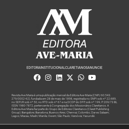
EDITORA
INSTITUCIONAL
CLARETIANOS
ANUNCIE
Revista Ave Maria é uma publicação mensal da Editora Ave-Maria (CNPJ 60.543.
279/0002-62), fundada em 28 de maio de 1898, registrada no SNPI sob nº 22.689,
no SEPJR sob nº 50, no RTD sob nº 67 e na DCDP do DFP, sob nº 199, P. 209/73 BL
ISSN 1980-7872, pertencente à Congregação dos Missionários Claretianos. A
Editora Ave-Maria faz parte do Grupo de Editores Claretianos (Claret Publishing
Group). Bangalore; Barcelona; Buenos Aires; Chennai; Colombo; Dar es Salaam;
Lagos; Macau; Madri; Manila; Owerri; São Paulo; Varsóvia; Yaoundé.
Produção editorial e marketing digital feito com
por Grupo A