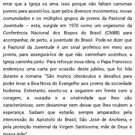
errar que a Igreja os ama, isso porque não faltam carismas
juvenis para assisti-los, quer pelos diversos movimentos, novas
comunidades e os múltiplos grupos de jovens da
Pastoral da
Juventude
– esta, surgida em 1970 como um organismo da
Conferência Nacional dos Bispos do Brasil (CNBB) para
acompanhar, de perto, a juventude do Brasil. Pode-se dizer que
a
Pastoral da Juventude
é um sinal profético em meio aos
jovens, para assegurá-los de que não caminham sozinhos, a
Igreja caminha junto. Para reforçar essa ideia, o Papa Francisco
endereçou uma carta por ocasião deste jubileu, que foi lida
durante a romaria: “São muitos obstáculos e desafios para
poder levar a Boa-Nova do Evangelho aos jovens da sociedade
hodierna. Entretanto, exorto-os a seguirem em frente com a
coragem, a ousadia e a criatividade que lhes são
características, sem desanimar nem deixar que lhes roubem a
esperança. Saibam que estarão sempre amparados pela
intercessão do Apóstolo do Brasil, São José de Anchieta, e
pela proteção maternal da Virgem Santíssima, mãe de Deus e
nossa mãe”.